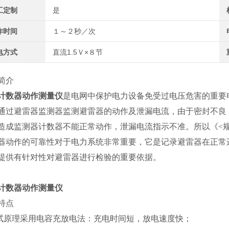
工定制
是
作时间
１～２秒／次
电方式
直流1.5Ｖ×８节
简介
计数器动作测量仪
是电网中保护电力设备免受过电压危害的重要
通过避雷器监测器监测避雷器的动作及泄漏电流，由于密封不良
造成监测器计数器不能正常动作，泄漏电流指示不准。所以《<规程
器动作的可靠性对于电力系统非常重要，它是记录避雷器在正常
提供有针对性对避雷器进行检验的重要依据。
计数器动作测量仪
特点
测试原理采用电容充放电法：充电时间短，放电速度快；