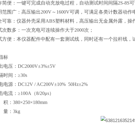
操作简便：一键可完成自动充放电过程，自动测试时间间隔2S-8S
适用范围广：高压输出200V～1600V可调，可满足各类计数器动作
安全可靠：仪器外壳采用ABS塑料材料，高压输出无金属外露，
测试次数多：一次充电可连续操作大于2000次；
测试方便：本仪器配件中配有一套测试线，同时还有一个拉杆线，
指标
输出电压：DC2000V±3%±5V
间隔时间：≥30s
供电电源：DC12V / AC200V±10% 50Hz±2%
冲击电流：≥100A（8/20μs）
体 积：380×250×180mm
重 量：3kg